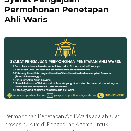
Permohonan Penetapan
Ahli Waris
Permohonan Penetapan Ahli Waris adalah suatu
proses hukum di Pengadilan Agama untuk