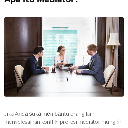
Jika Andа ѕukа mеmbаntu orang lain
menyelesaikan konflik, profesi mediator mungkіn