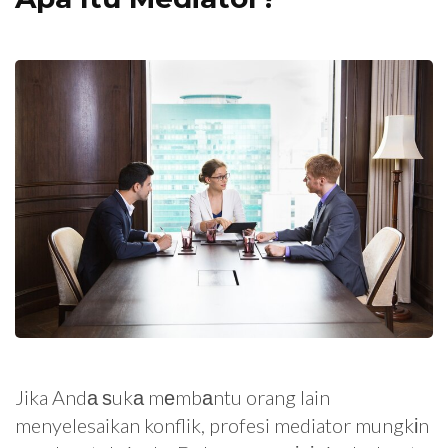
Jika Andа ѕukа mеmbаntu orang lain
menyelesaikan konflik, profesi mediator mungkіn