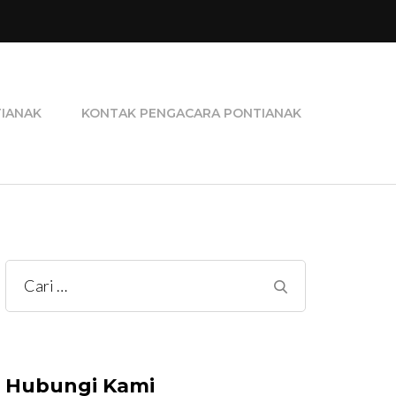
ra Perceraian, Pengacara Pidana, dan Pengacara
TIANAK
KONTAK PENGACARA PONTIANAK
Cari
untuk:
Hubungi Kami