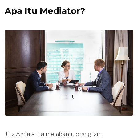
Apa Itu Mediator?
Jika Andа ѕukа mеmbаntu orang lain