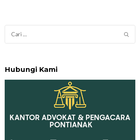
Cari
untuk:
Hubungi Kami