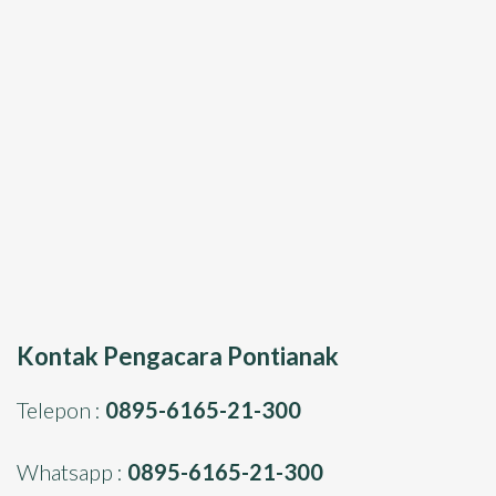
Kontak Pengacara Pontianak
Telepon :
0895-6165-21-300
Whatsapp :
0895-6165-21-300