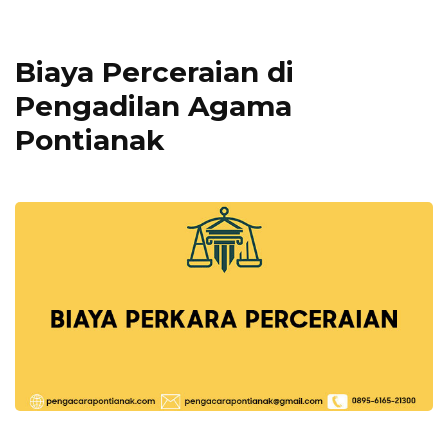
Biaya Perceraian di
Pengadilan Agama
Pontianak