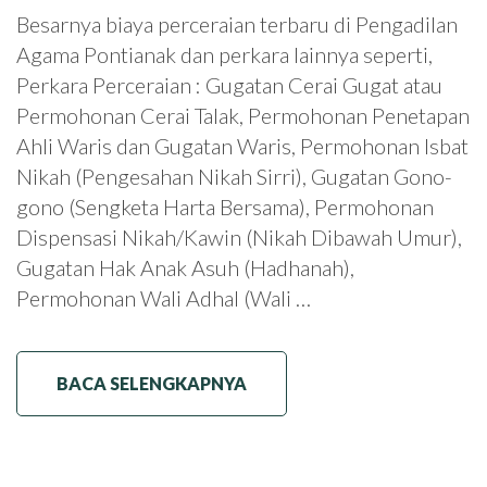
Besarnya biaya perceraian terbaru di Pengadilan
Agama Pontianak dan perkara lainnya seperti,
Perkara Perceraian : Gugatan Cerai Gugat atau
Permohonan Cerai Talak, Permohonan Penetapan
Ahli Waris dan Gugatan Waris, Permohonan Isbat
Nikah (Pengesahan Nikah Sirri), Gugatan Gono-
gono (Sengketa Harta Bersama), Permohonan
Dispensasi Nikah/Kawin (Nikah Dibawah Umur),
Gugatan Hak Anak Asuh (Hadhanah),
Permohonan Wali Adhal (Wali …
BACA SELENGKAPNYA