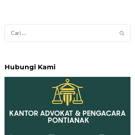
Cari
untuk:
Hubungi Kami