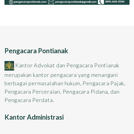
Pengacara Pontianak
Kantor Advokat dan Pengacara Pontianak
merupakan kantor pengacara yang menangani
berbagai permasalahan hukum, Pengacara Pajak,
Pengacara Perceraian, Pengacara Pidana, dan
Pengacara Perdata.
Kantor Administrasi