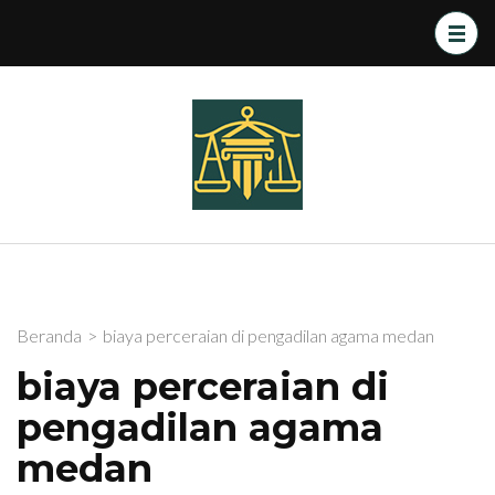
Lompat
ke
konten
(Tekan
Kantor
Kantor Advokat dan
Enter)
Advokat dan
Pengacara
Terpercaya di
Pengacara
Pontianak,
Pontianak
Pengacara Pajak,
Pengacara
Perceraian,
Pengacara Pidana,
Beranda
>
biaya perceraian di pengadilan agama medan
dan Pengacara
biaya perceraian di
Perdata.
pengadilan agama
medan