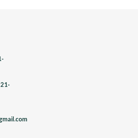
1-
21-
gmail.com