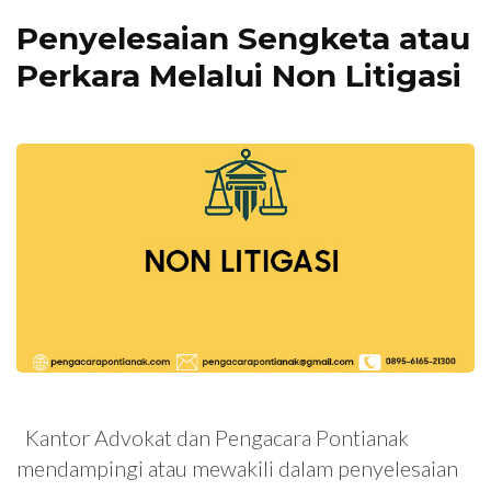
Penyelesaian Sengketa atau
Perkara Melalui Non Litigasi
Kantor Advokat dan Pengacara Pontianak
mendampingi atau mewakili dalam penyelesaian