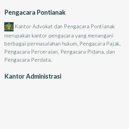
Pengacara Pontianak
Kantor Advokat dan Pengacara Pontianak
merupakan kantor pengacara yang menangani
berbagai permasalahan hukum, Pengacara Pajak,
Pengacara Perceraian, Pengacara Pidana, dan
Pengacara Perdata.
Kantor Administrasi