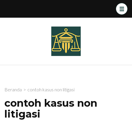
Lompat
ke
konten
(Tekan
Kantor
Kantor Advokat dan
Enter)
Advokat dan
Pengacara
Terpercaya di
Pengacara
Pontianak,
Pontianak
Pengacara Pajak,
Pengacara
Perceraian,
Pengacara Pidana,
Beranda
>
contoh kasus non litigasi
dan Pengacara
contoh kasus non
Perdata.
litigasi