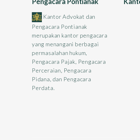
Pengacara Pontianak
Kanto
Kantor Advokat dan
Pengacara Pontianak
merupakan kantor pengacara
yang menangani berbagai
permasalahan hukum,
Pengacara Pajak, Pengacara
Perceraian, Pengacara
Pidana, dan Pengacara
Perdata.