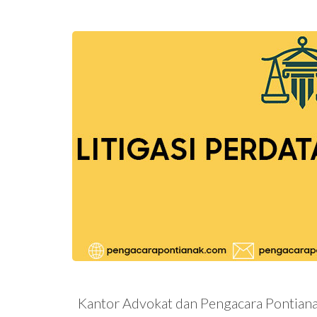
Kantor Advokat dan Pengacara Pontiana