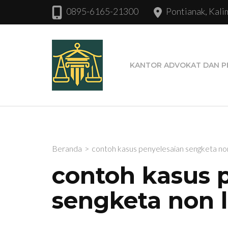
Lompat
0895-6165-21300
Pontianak, Kali
ke
konten
Kantor Advokat dan
Kantor Advokat dan Pengacar
(Tekan
Perdata.
Enter)
KANTOR ADVOKAT DAN P
Beranda
>
contoh kasus penyelesaian sengketa non 
contoh kasus 
sengketa non l