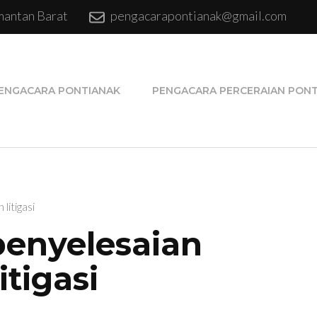
mantan Barat
pengacarapontianak@gmail.com
 Pengacara Pontianak
a Terpercaya di Pontianak, Pengacara Pajak, Pengaca
ENGACARA PONTIANAK
PENGACARA PERCERAIAN PON
litigasi
penyelesaian
itigasi