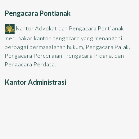
Pengacara Pontianak
Kantor Advokat dan Pengacara Pontianak
merupakan kantor pengacara yang menangani
berbagai permasalahan hukum, Pengacara Pajak,
Pengacara Perceraian, Pengacara Pidana, dan
Pengacara Perdata.
Kantor Administrasi