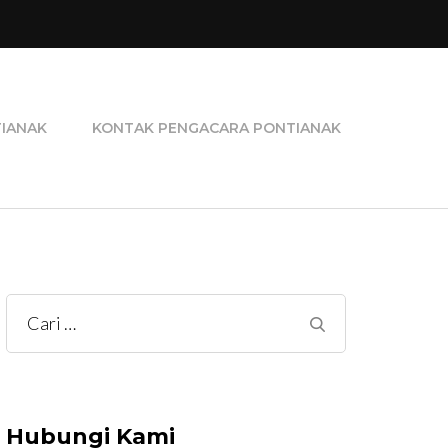
ra Perceraian, Pengacara Pidana, dan Pengacara
TIANAK
KONTAK PENGACARA PONTIANAK
Cari
untuk:
Hubungi Kami