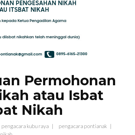
juan Permohonan
kah atau Isbat
bat Nikah
pengacara kubu raya
pengacara pontianak
nikah