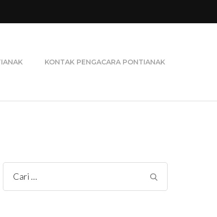
ra Perceraian, Pengacara Pidana, dan Pengacara
TIANAK
KONTAK PENGACARA PONTIANAK
Cari
untuk: