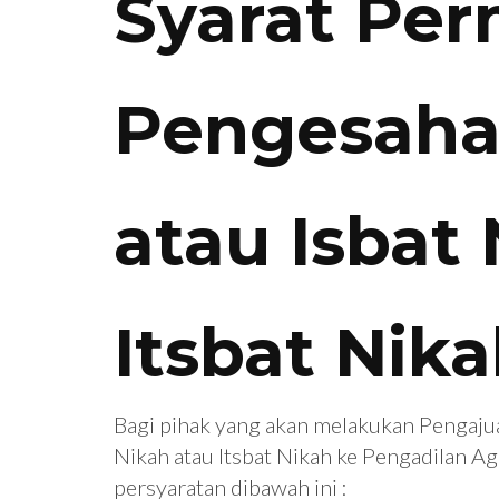
Syarat Pe
Pengesaha
atau Isbat
Itsbat Nik
Bagi pihak yang akan melakukan Pengaj
Nikah atau Itsbat Nikah ke Pengadilan A
persyaratan dibawah ini :