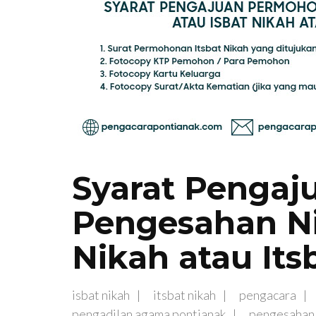
Syarat Penga
Pengesahan Ni
Nikah atau Its
isbat nikah
itsbat nikah
pengacara
pengadilan agama pontianak
pengesahan 