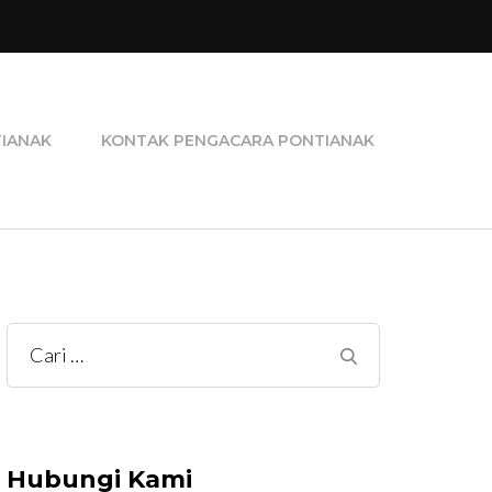
ra Perceraian, Pengacara Pidana, dan Pengacara
TIANAK
KONTAK PENGACARA PONTIANAK
Cari
untuk:
Hubungi Kami