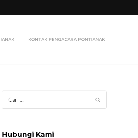
ra Perceraian, Pengacara Pidana, dan Pengacara
TIANAK
KONTAK PENGACARA PONTIANAK
Cari
untuk:
Hubungi Kami