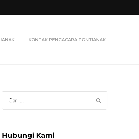
ra Perceraian, Pengacara Pidana, dan Pengacara
TIANAK
KONTAK PENGACARA PONTIANAK
Cari
untuk:
Hubungi Kami