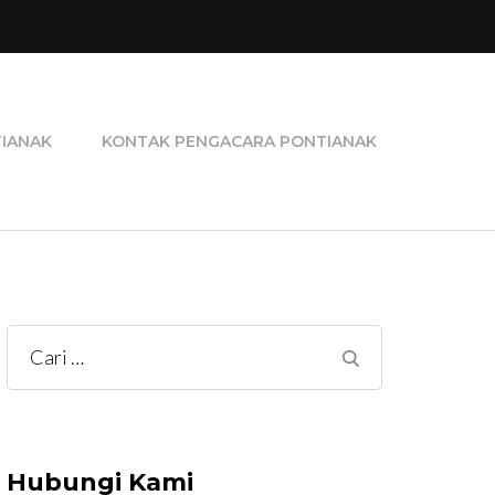
ra Perceraian, Pengacara Pidana, dan Pengacara
TIANAK
KONTAK PENGACARA PONTIANAK
Cari
untuk:
Hubungi Kami