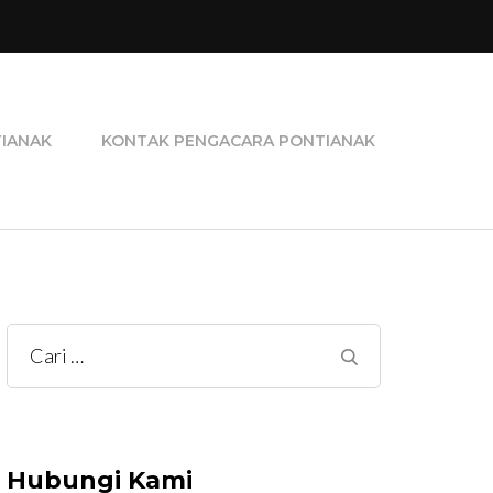
ra Perceraian, Pengacara Pidana, dan Pengacara
TIANAK
KONTAK PENGACARA PONTIANAK
Cari
untuk:
Hubungi Kami