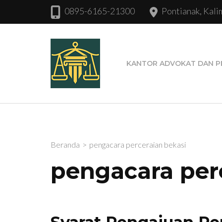
Lompat
0895-6165-21300
Pontianak, Kali
ke
konten
Kantor Advokat dan
Kantor Advokat dan Pengacar
(Tekan
Perdata.
Enter)
KANTOR ADVOKAT DAN P
Beranda
>
pengacara perceraian bekasi
pengacara per