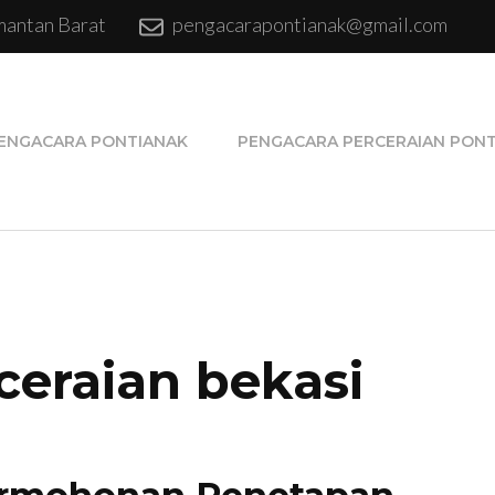
mantan Barat
pengacarapontianak@gmail.com
 Pengacara Pontianak
a Terpercaya di Pontianak, Pengacara Pajak, Pengaca
ENGACARA PONTIANAK
PENGACARA PERCERAIAN PON
ceraian bekasi