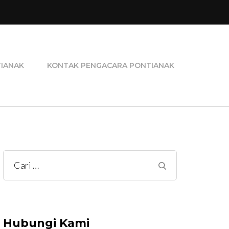
ra Perceraian, Pengacara Pidana, dan Pengacara
TIANAK
KONTAK PENGACARA PONTIANAK
Cari
untuk:
Hubungi Kami