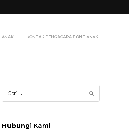
ra Perceraian, Pengacara Pidana, dan Pengacara
TIANAK
KONTAK PENGACARA PONTIANAK
Cari
untuk:
Hubungi Kami