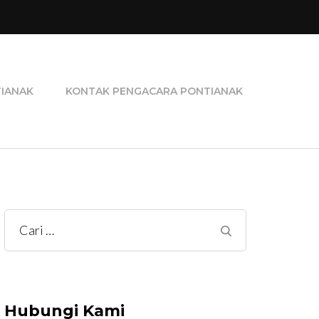
ra Perceraian, Pengacara Pidana, dan Pengacara
TIANAK
KONTAK PENGACARA PONTIANAK
Cari
untuk:
Hubungi Kami