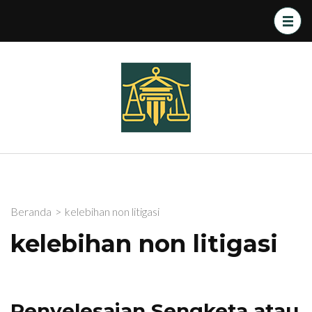
Lompat
ke
konten
(Tekan
Kantor
Kantor Advokat dan
Enter)
Advokat dan
Pengacara
Terpercaya di
Pengacara
Pontianak,
Pontianak
Pengacara Pajak,
Pengacara
Perceraian,
Pengacara Pidana,
Beranda
>
kelebihan non litigasi
dan Pengacara
kelebihan non litigasi
Perdata.
Penyelesaian Sengketa atau