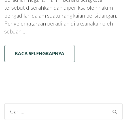
tersebut diserahkan dan diperiksa oleh hakim
pengadilan dalam suatu rangkaian persidangan.
Penyelenggaraan peradilan dilaksanakan oleh
sebuah …
BACA SELENGKAPNYA
Cari
untuk: