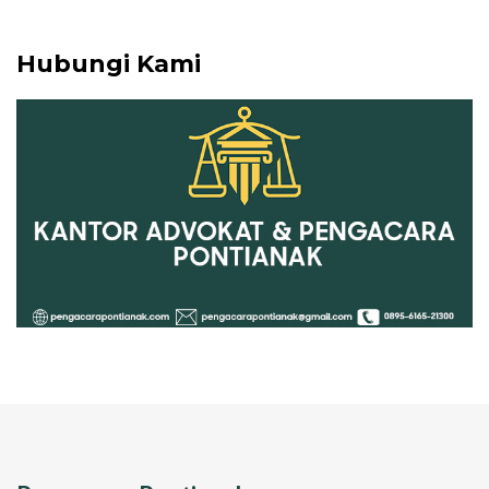
Hubungi Kami