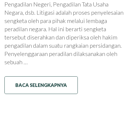
Pengadilan Negeri, Pengadilan Tata Usaha
Negara, dsb. Litigasi adalah proses penyelesaian
sengketa oleh para pihak melalui lembaga
peradilan negara. Hal ini berarti sengketa
tersebut diserahkan dan diperiksa oleh hakim
pengadilan dalam suatu rangkaian persidangan.
Penyelenggaraan peradilan dilaksanakan oleh
sebuah …
BACA SELENGKAPNYA