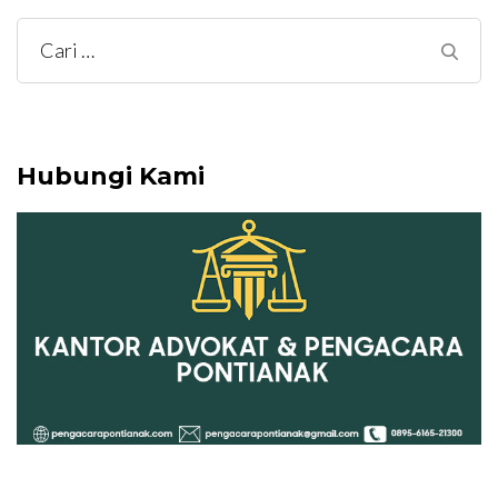
Cari
untuk:
Hubungi Kami