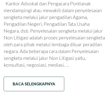
Kantor Advokat dan Pengacara Pontianak
mendampingi atau mewakili dalam penyelesaian
sengketa melalui jalur pengadilan Agama,
Pengadilan Negeri, Pengadilan Tata Usaha
Negara, dsb. Penyelesaian sengketa melalui jalur
Non Litigasi adalah proses penyelesaian sengketa
oleh para pihak melalui lembaga diluar peradilan
negara. Ada beberapa cara dalam Penyelesaian
sengketa melalui jalur Non Litigasi yaitu,
konsultasi, negosiasi, mediasi, …
BACA SELENGKAPNYA