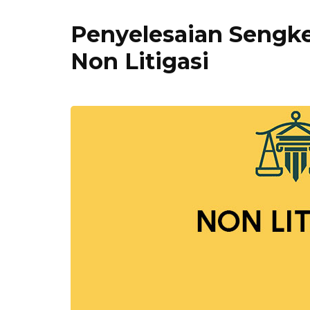
Penyelesaian Sengke
Non Litigasi