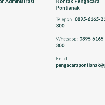
r Administrasi
Kontak Pengacara
Pontianak
Telepon :
0895-6165-2
300
Whatsapp :
0895-6165-
300
Email :
pengacarapontianak@