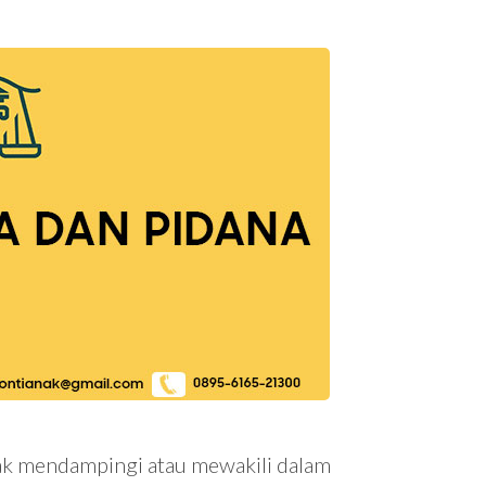
k mendampingi atau mewakili dalam