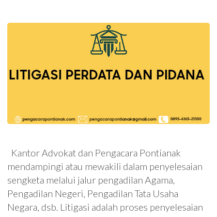
Kantor Advokat dan Pengacara Pontianak
mendampingi atau mewakili dalam penyelesaian
sengketa melalui jalur pengadilan Agama,
Pengadilan Negeri, Pengadilan Tata Usaha
Negara, dsb. Litigasi adalah proses penyelesaian